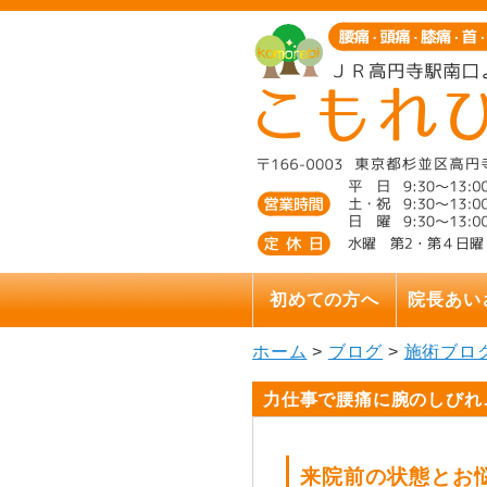
初めての方へ
院長あい
ホーム
>
ブログ
>
施術ブロ
力仕事で腰痛に腕のしびれ
来院前の状態とお