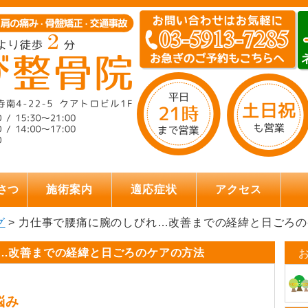
さつ
施術案内
適応症状
アクセス
グ
> 力仕事で腰痛に腕のしびれ…改善までの経緯と日ごろ
…改善までの経緯と日ごろのケアの方法
悩み